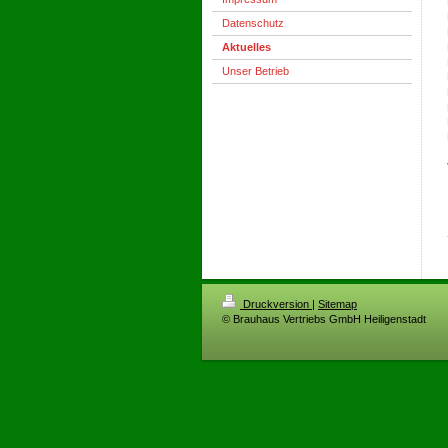
Datenschutz
Aktuelles
Unser Betrieb
Druckversion
|
Sitemap
© Brauhaus Vertriebs GmbH Heiligenstadt