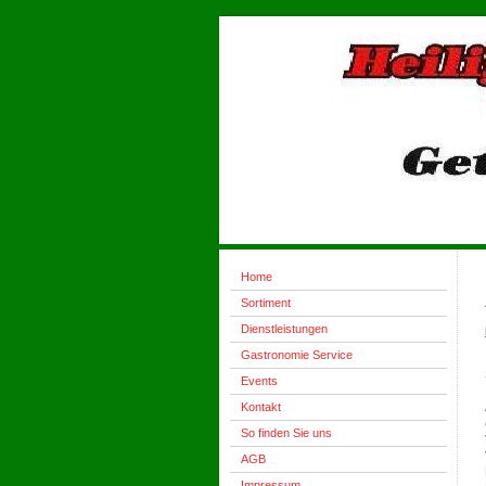
Home
Sortiment
Dienstleistungen
Gastronomie Service
Events
Kontakt
So finden Sie uns
AGB
Impressum