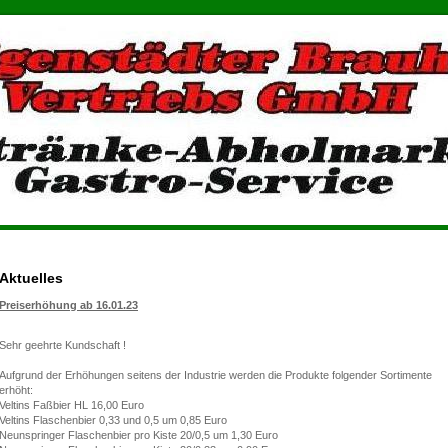
Aktuelles
Preiserhöhung ab 16.01.23
Sehr geehrte Kundschaft !
Aufgrund der Erhöhungen seitens der Industrie werden die Produkte folgender Sortimente
erhöht:
Veltins Faßbier HL 16,00 Euro
Veltins Flaschenbier 0,33 und 0,5 um 0,85 Euro
Neunspringer Flaschenbier pro Kiste 20/0,5 um 1,30 Euro